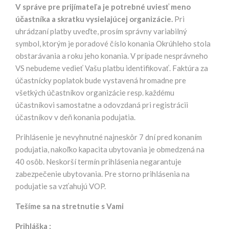
V správe pre prijímateľa je potrebné uviesť meno
účastníka a skratku vysielajúcej organizácie.
Pri
uhrádzaní platby uveďte, prosím správny variabilný
symbol, ktorým je poradové číslo konania Okrúhleho stola
obstarávania a roku jeho konania. V prípade nesprávneho
VS nebudeme vedieť Vašu platbu identifikovať. Faktúra za
účastnícky poplatok bude vystavená hromadne pre
všetkých účastníkov organizácie resp. každému
účastníkovi samostatne a odovzdaná pri registrácii
účastníkov v deň konania podujatia.
Prihlásenie je nevyhnutné najneskôr 7 dní pred konaním
podujatia, nakoľko kapacita ubytovania je obmedzená na
40 osôb. Neskorší termín prihlásenia negarantuje
zabezpečenie ubytovania. Pre storno prihlásenia na
podujatie sa vzťahujú VOP.
Tešíme sa na stretnutie s Vami
Prihláška :