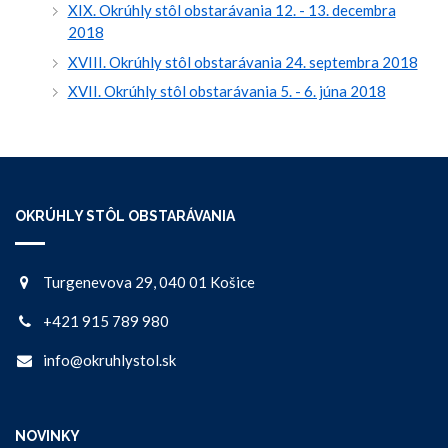
XIX. Okrúhly stôl obstarávania 12. - 13. decembra
2018
XVIII. Okrúhly stôl obstarávania 24. septembra 2018
XVII. Okrúhly stôl obstarávania 5. - 6. júna 2018
OKRÚHLY STÔL OBSTARÁVANIA
Turgenevova 29, 040 01 Košice
+421 915 789 980
info@okruhlystol.sk
NOVINKY