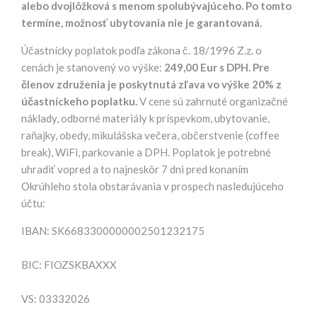
alebo dvojlôžková s menom spolubývajúceho. Po tomto
termíne, možnosť ubytovania nie je garantovaná.
Účastnícky poplatok podľa zákona č. 18/1996 Z.z. o
cenách je stanovený vo výške:
249,00 Eur s DPH. Pre
členov združenia je poskytnutá zľava vo výške 20% z
účastníckeho poplatku.
V cene sú zahrnuté organizačné
náklady, odborné materiály k príspevkom, ubytovanie,
raňajky, obedy, mikulášska večera, občerstvenie (coffee
break), WiFi, parkovanie a DPH. Poplatok je potrebné
uhradiť vopred a to najneskôr 7 dni pred konaním
Okrúhleho stola obstarávania v prospech nasledujúceho
účtu:
IBAN: SK6683300000002501232175
BIC: FIOZSKBAXXX
VS: 03332026