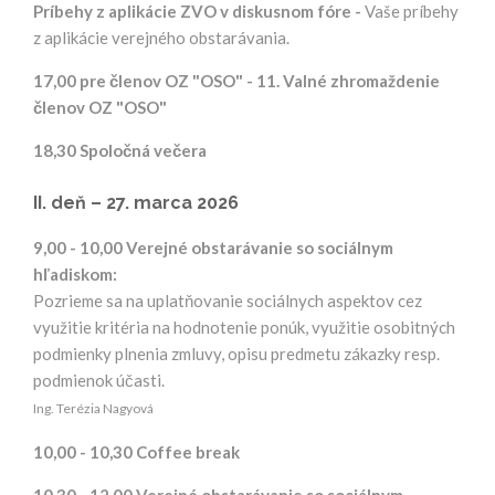
Príbehy z aplikácie ZVO v diskusnom fóre -
Vaše príbehy
z aplikácie verejného obstarávania.
17,00 pre členov OZ "OSO" - 11. Valné zhromaždenie
členov OZ "OSO"
18,30 Spoločná večera
II. deň – 27. marca 2026
9,00 - 10,00 Verejné obstarávanie so sociálnym
hľadiskom:
Pozrieme sa na uplatňovanie sociálnych aspektov cez
využitie kritéria na hodnotenie ponúk, využitie osobitných
podmienky plnenia zmluvy, opisu predmetu zákazky resp.
podmienok účasti.
Ing. Terézia Nagyová
10,00 - 10,30 Coffee break
10,30 - 12,00 Verejné obstarávanie so sociálnym