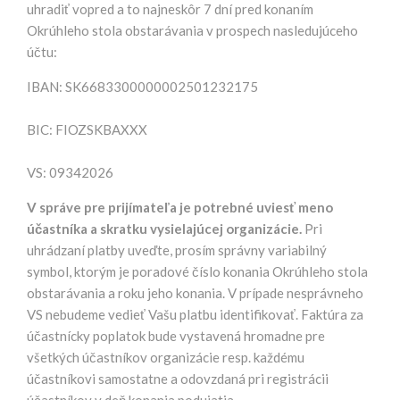
uhradiť vopred a to najneskôr 7 dní pred konaním
Okrúhleho stola obstarávania v prospech nasledujúceho
účtu:
IBAN: SK6683300000002501232175
BIC: FIOZSKBAXXX
VS: 09342026
V správe pre prijímateľa je potrebné uviesť meno
účastníka a skratku vysielajúcej organizácie.
Pri
uhrádzaní platby uveďte, prosím správny variabilný
symbol, ktorým je poradové číslo konania Okrúhleho stola
obstarávania a roku jeho konania. V prípade nesprávneho
VS nebudeme vedieť Vašu platbu identifikovať. Faktúra za
účastnícky poplatok bude vystavená hromadne pre
všetkých účastníkov organizácie resp. každému
účastníkovi samostatne a odovzdaná pri registrácii
účastníkov v deň konania podujatia.