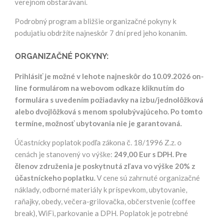
verejnom obstarávaní.
Podrobný program a bližšie organizačné pokyny k
podujatiu obdržíte najneskôr 7 dní pred jeho konaním.
ORGANIZAČNÉ POKYNY:
Prihlásiť je možné v lehote najneskôr do 10.09.2026 on-
line formulárom na webovom odkaze kliknutím do
formulára s uvedením požiadavky na izbu/jednolôžková
alebo dvojlôžková s menom spolubývajúceho. Po tomto
termíne, možnosť ubytovania nie je garantovaná.
Účastnícky poplatok podľa zákona č. 18/1996 Z.z. o
cenách je stanovený vo výške:
249,00 Eur s DPH. Pre
členov združenia je poskytnutá zľava vo výške 20% z
účastníckeho poplatku.
V cene sú zahrnuté organizačné
náklady, odborné materiály k príspevkom, ubytovanie,
raňajky, obedy, večera-grilovačka, občerstvenie (coffee
break), WiFi, parkovanie a DPH. Poplatok je potrebné