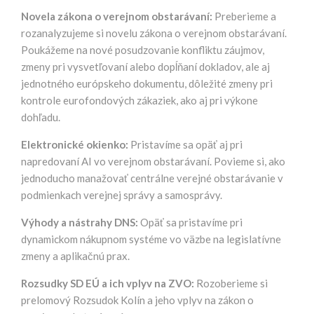
Novela zákona o verejnom obstarávaní:
Preberieme a
rozanalyzujeme si novelu zákona o verejnom obstarávaní.
Poukážeme na nové posudzovanie konfliktu záujmov,
zmeny pri vysvetľovaní alebo dopĺňaní dokladov, ale aj
jednotného európskeho dokumentu, dôležité zmeny pri
kontrole eurofondových zákaziek, ako aj pri výkone
dohľadu.
Elektronické okienko:
Pristavíme sa opäť aj pri
napredovaní AI vo verejnom obstarávaní. Povieme si, ako
jednoducho manažovať centrálne verejné obstarávanie v
podmienkach verejnej správy a samosprávy.
Výhody a nástrahy DNS:
Opäť sa pristavíme pri
dynamickom nákupnom systéme vo väzbe na legislatívne
zmeny a aplikačnú prax.
Rozsudky SD EÚ a ich vplyv na ZVO:
Rozoberieme si
prelomový Rozsudok Kolín a jeho vplyv na zákon o