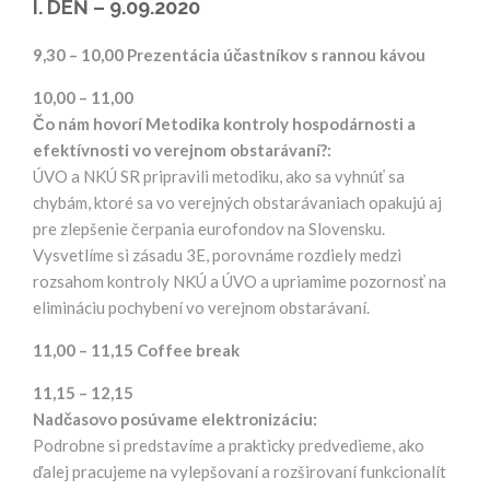
I. DEŇ – 9.09.2020
9,30 – 10,00
Prezentácia účastníkov s rannou kávou
10,00 – 11,00
Čo nám hovorí Metodika kontroly hospodárnosti a
efektívnosti vo verejnom obstarávaní?:
ÚVO a NKÚ SR pripravili metodiku, ako sa vyhnúť sa
chybám, ktoré sa vo verejných obstarávaniach opakujú aj
pre zlepšenie čerpania eurofondov na Slovensku.
Vysvetlíme si zásadu 3E, porovnáme rozdiely medzi
rozsahom kontroly NKÚ a ÚVO a upriamime pozornosť na
elimináciu pochybení vo verejnom obstarávaní.
11,00 – 11,15
Coffee break
11,15 – 12,15
Nadčasovo posúvame elektronizáciu:
Podrobne si predstavíme a prakticky predvedieme, ako
ďalej pracujeme na vylepšovaní a rozširovaní funkcionalít