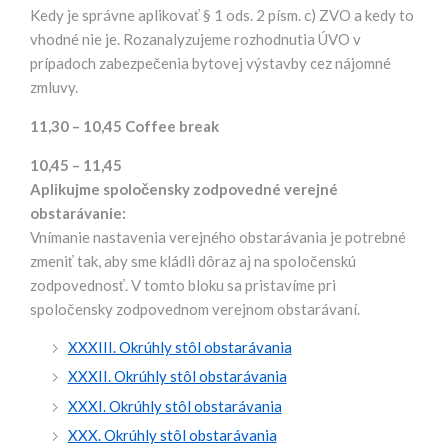
Kedy je správne aplikovať § 1 ods. 2 písm. c) ZVO a kedy to
vhodné nie je. Rozanalyzujeme rozhodnutia ÚVO v
prípadoch zabezpečenia bytovej výstavby cez nájomné
zmluvy.
11,30 – 10,45
Coffee break
10,45 – 11,45
Aplikujme spoločensky zodpovedné verejné
obstarávanie:
Vnímanie nastavenia verejného obstarávania je potrebné
zmeniť tak, aby sme kládli dôraz aj na spoločenskú
zodpovednosť. V tomto bloku sa pristavíme pri
spoločensky zodpovednom verejnom obstarávaní.
XXXIII. Okrúhly stôl obstarávania
XXXII. Okrúhly stôl obstarávania
XXXI. Okrúhly stôl obstarávania
XXX. Okrúhly stôl obstarávania