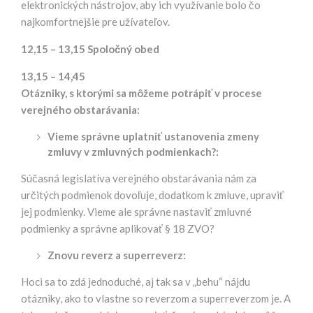
elektronických nástrojov, aby ich využívanie bolo čo
najkomfortnejšie pre užívateľov.
12,15 – 13,15
Spoločný obed
13,15 – 14,45
Otázniky, s ktorými sa môžeme potrápiť v procese
verejného obstarávania:
Vieme správne uplatniť ustanovenia zmeny
zmluvy v zmluvných podmienkach?:
Súčasná legislatíva verejného obstarávania nám za
určitých podmienok dovoľuje, dodatkom k zmluve, upraviť
jej podmienky. Vieme ale správne nastaviť zmluvné
podmienky a správne aplikovať § 18 ZVO?
Znovu reverz a superreverz:
Hoci sa to zdá jednoduché, aj tak sa v „behu“ nájdu
otázniky, ako to vlastne so reverzom a superreverzom je. A