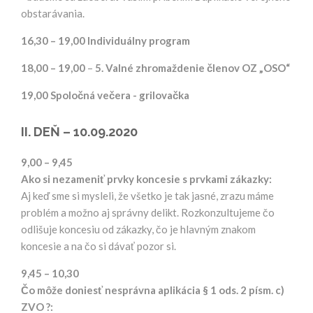
obstarávania.
16,30 – 19,00
Individuálny program
18,00 – 19,00
–
5. Valné zhromaždenie členov OZ „OSO“
19,00
Spoločná večera - grilovačka
II. DEŇ – 10.09.2020
9,00 – 9,45
Ako si nezameniť prvky koncesie s prvkami zákazky:
Aj keď sme si mysleli, že všetko je tak jasné, zrazu máme
problém a možno aj správny delikt. Rozkonzultujeme čo
odlišuje koncesiu od zákazky, čo je hlavným znakom
koncesie a na čo si dávať pozor si.
9,45 – 10,30
Čo môže doniesť nesprávna aplikácia § 1 ods. 2 písm. c)
ZVO ?: