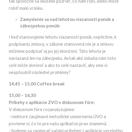
tak spoločne sa skúsime pozrieť, čo nám robí, alebo môže
robiť malú vrásku.
Zamyslenie sa nad lehotou viazanosti ponúk a
zábezpekou ponúk:
I keď stanovujeme lehotu viazanosti ponúk, explicitne, k
podpísaniu zmluvy, v zákone stanovená nie je a zmluvu
môžeme podpísať aj po jej skončení. Táto lehota je
naviazaná len na zábezpeku. Avšak aké úskalia nám toto
celé môže doniesť a ako to celé nastaviť, aby sme si
nespôsobili následné problémy?
14,45 – 15,00
Coffee break
15,00 – 16,30
Príbehy z aplikácie ZVO v diskusnom fóre:
V diskusnom fóre rozanalyzujeme:
- niektoré zaujímavé metodické usmernenia ÚVO a
povieme si, čo to pre našu aplikačnú prax znamená.
- budeme sa zaoberať vašimi príbehmi z aplikácie verejného