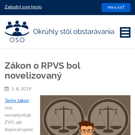
Zabudol som heslo
PRIHLÁSIŤ
Zákon o RPVS bol
novelizovaný
5. 8. 2019
Tento zákon
síce
neovplyvňuje
ZVO, ale
doporučujeme