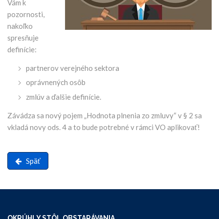
Vám k
pozornosti,
nakoľko
spresňuje
definície:
partnerov verejného sektora
oprávnených osôb
zmlúv a ďalšie definície.
Závádza sa nový pojem „Hodnota plnenia zo zmluvy“ v § 2 sa
vkladá novy ods. 4 a to bude potrebné v rámci VO aplikovať!
Späť
OKRÚHLY STÔL OBSTARÁVANIA