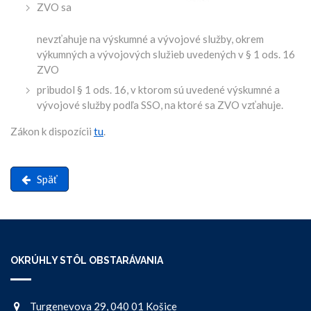
ZVO sa
nevzťahuje na výskumné a vývojové služby, okrem
výkumných a vývojových služieb uvedených v § 1 ods. 16
ZVO
pribudol § 1 ods. 16, v ktorom sú uvedené výskumné a
vývojové služby podľa SSO, na ktoré sa ZVO vzťahuje.
Zákon k dispozícii
tu
.
Späť
OKRÚHLY STÔL OBSTARÁVANIA
Turgenevova 29, 040 01 Košice