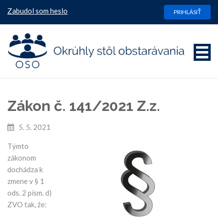
Zabudol som heslo
PRIHLÁSIŤ
Zákon č. 141/2021 Z.z.
5. 5. 2021
Týmto
zákonom
dochádza k
zmene v § 1
ods. 2 písm. d)
ZVO tak, že: