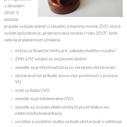
v decembri
2020. V
každom
prípade sa bude jednať o zásadnú a masívnu novelu ZVO, ktorá
svojim spôsobom je „prepracovaná novela z roku 2019“, kedy
nebola pralamentom schálená.
zvýšia sa finančné limity pre „zákazky malého rozsahu“
ZNH a PZ ostanú so zvýšenými limitmi
zavedie za profesionalizácia vo verejnom obstarávaní
obstarávačom pribude znovu viac povinnosti v procese
VO
zruší sa Rada ÚVO
zavedie sa preskúmavanie ÚVO
zavedie sa zoznam elektronických prostriedkov na
elektronickú komunikáciu
sociálne a osobitné služby sa budú obstarávať v odlišnom