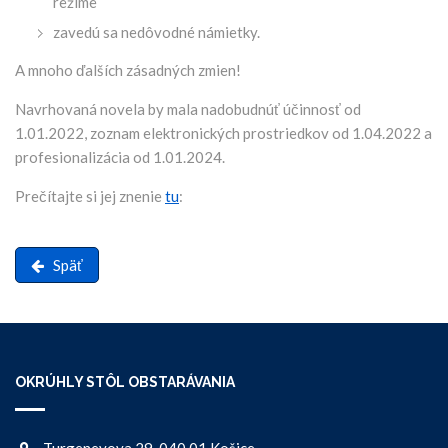
režime
zavedú sa nedôvodné námietky.
A mnoho ďalších zásadných zmien!
Navrhovaná novela by mala nadobudnúť účinnosť od
1.01.2022, zoznam elektronických prostriedkov od 1.04.2022 a
profesionalizácia od 1.01.2024.
Prečítajte si jej znenie
tu
:
Späť
OKRÚHLY STÔL OBSTARÁVANIA
Turgenevova 29, 040 01 Košice