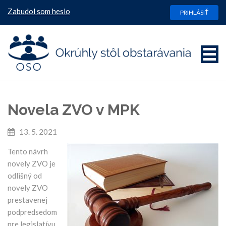
Zabudol som heslo
PRIHLÁSIŤ
Novela ZVO v MPK
13. 5. 2021
Tento návrh
novely ZVO je
odlišný od
novely ZVO
prestavenej
podpredsedom
pre legislatívu