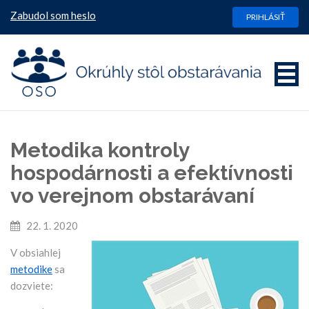
Zabudol som heslo
PRIHLÁSIŤ
Metodika kontroly
hospodárnosti a efektívnosti
vo verejnom obstarávaní
22. 1. 2020
V obsiahlej
metodike
sa
dozviete: